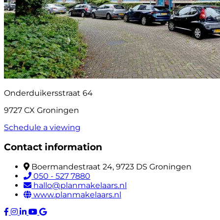
Onderduikersstraat 64
9727 CX Groningen
Schedule a viewing
Contact information
Boermandestraat 24, 9723 DS Groningen
050 - 527 7880
hallo@planmakelaars.nl
www.planmakelaars.nl