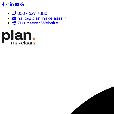
050 - 527 7880
hallo@planmakelaars.nl
Zu unserer Website ›