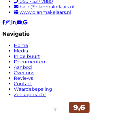
050 - 527 7880
hallo@planmakelaars.nl
www.planmakelaars.nl
Navigatie
Home
Media
In de buurt
Documenten
Aanbod
Over ons
Reviews
Contact
Waardebepaling
Zoekopdracht